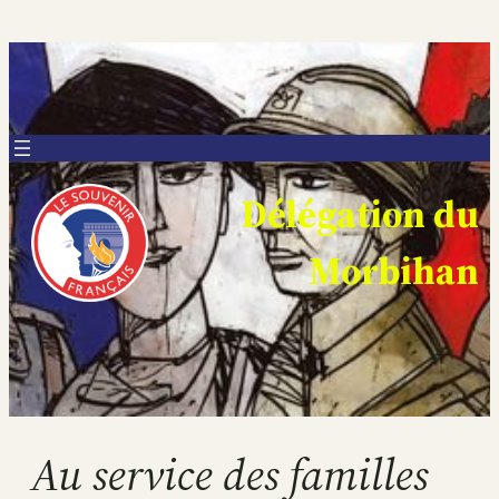
Aller
au
contenu
Délégation du
Morbihan
Au service des familles