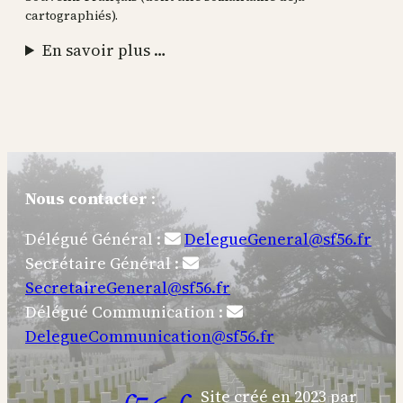
cartographiés).
En savoir plus …
Nous contacter
:
Délégué Général :
DelegueGeneral@sf56.fr
Secrétaire Général :
SecretaireGeneral@sf56.fr
Délégué Communication :
DelegueCommunication@sf56.fr
Site créé en 2023 par