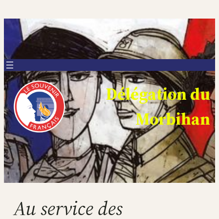
Aller
au
contenu
Délégation du
Morbihan
Au service des