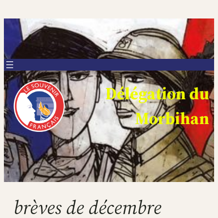
Aller
au
contenu
Délégation du
Morbihan
brèves de décembre