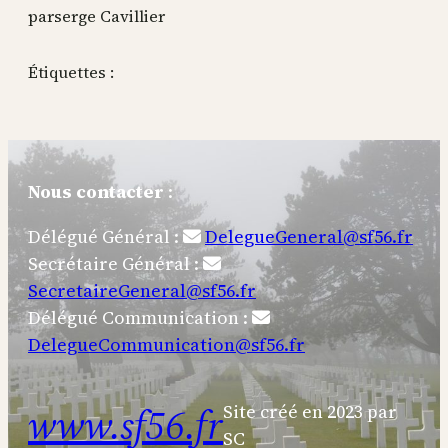
par
serge Cavillier
Étiquettes :
Nous contacter
:
Délégué Général :
DelegueGeneral@sf56.fr
Secrétaire Général :
SecretaireGeneral@sf56.fr
Délégué Communication :
DelegueCommunication@sf56.fr
www.sf56.fr
Site créé en 2023 par
SC