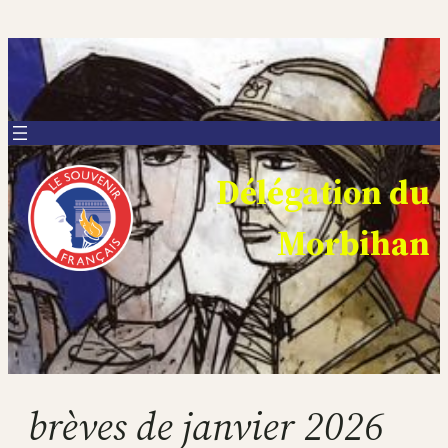
Aller
au
contenu
Délégation du
Morbihan
brèves de janvier 2026