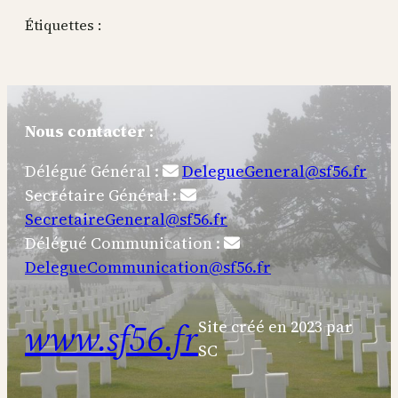
Étiquettes :
Nous contacter
:
Délégué Général :
DelegueGeneral@sf56.fr
Secrétaire Général :
SecretaireGeneral@sf56.fr
Délégué Communication :
DelegueCommunication@sf56.fr
www.sf56.fr
Site créé en 2023 par
SC